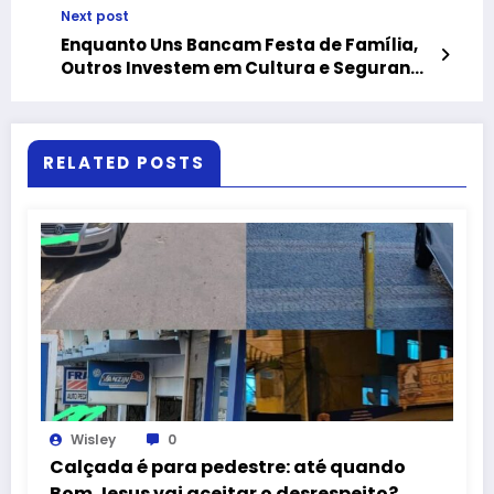
Next post
Chegam Até São José de Ubá
Enquanto Uns Bancam Festa de Família,
Outros Investem em Cultura e Segurança
em Rosal
RELATED POSTS
Wisley
0
Calçada é para pedestre: até quando
Bom Jesus vai aceitar o desrespeito?