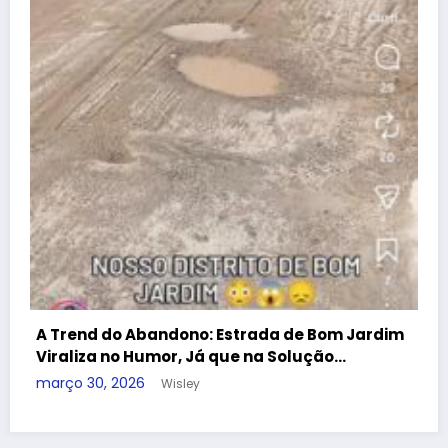
dezembro 25, 2025
Wisley
Guia útil
Conheça nossa cidade
Denúncia
Contato
APAN
A REDE
Blog Wisley Fernandes - 2025 - Ligue: (22) 99908-4338 -
CNPJ:38.455.321/0001-53 | Powered By
SpiceThemes
m Jardim
…