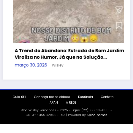
Guia útil
Conheça nossa cidade
Denúncia
Contato
APAN
A REDE
Blog Wisley Fernandes - 2025 - Ligue: (22) 99908-4338 -
CNPJ:38.455.321/0001-53 | Powered By
SpiceThemes
andono: Estrada de Bom Jardim
umor, Já que na Solução…
Wisley