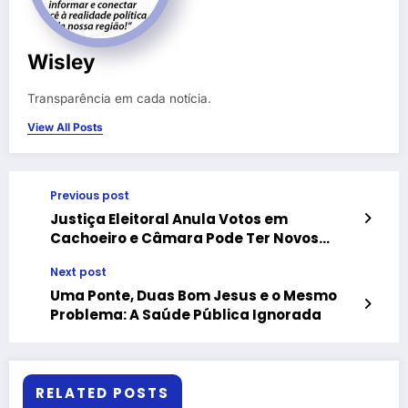
Wisley
Transparência em cada notícia.
View All Posts
Previous post
Justiça Eleitoral Anula Votos em
Cachoeiro e Câmara Pode Ter Novos
Vereadores Após Identificarem Fraude à
Next post
Cota de Gênero
Uma Ponte, Duas Bom Jesus e o Mesmo
Problema: A Saúde Pública Ignorada
RELATED POSTS