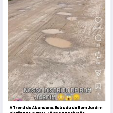
Atenção, Bom Jesus! Alerta 
dificuldades no Programa Far
dezembro 25, 2025
Wisley
Guia útil
Conheça nossa cidade
Denúncia
Contato
APAN
A REDE
Blog Wisley Fernandes - 2025 - Ligue: (22) 99908-4338 -
CNPJ:38.455.321/0001-53 | Powered By
SpiceThemes
rada de Bom Jardim