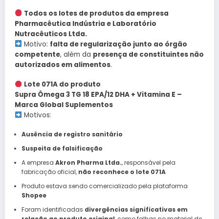
Todos os lotes de produtos da empresa
Pharmacêutica Indústria e Laboratório
Nutracêuticos Ltda.
Motivo:
falta de regularização junto ao órgão
competente
, além da
presença de constituintes não
autorizados em alimentos
.
Lote 071A do produto
Supra Ômega 3 TG 18 EPA/12 DHA + Vitamina E –
Marca Global Suplementos
Motivos:
Ausência de registro sanitário
Suspeita de falsificação
A empresa
Akron Pharma Ltda.
, responsável pela
fabricação oficial,
não reconhece o lote 071A
Produto estava sendo comercializado pela plataforma
Shopee
Foram identificadas
divergências significativas em
relação ao produto original
, como falhas no material de