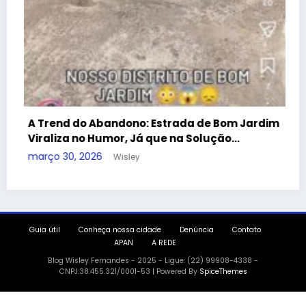
Guia útil
Conheça nossa cidade
Denúncia
Contato
APAN
A REDE
Blog Wisley Fernandes - 2025 - Ligue: (22) 99908-4338 -
CNPJ:38.455.321/0001-53 | Powered By
SpiceThemes
dono: Estrada de Bom Jardim
r, Já que na Solução…
isley