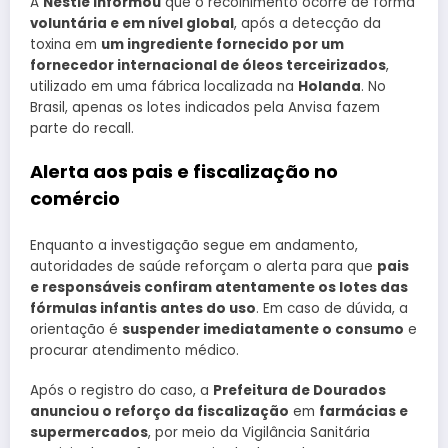
A
Nestlé informou
que o recolhimento ocorre de forma
voluntária e em nível global
, após a detecção da
toxina em
um ingrediente fornecido por um
fornecedor internacional de óleos terceirizados
,
utilizado em uma fábrica localizada na
Holanda
. No
Brasil, apenas os lotes indicados pela Anvisa fazem
parte do recall.
Alerta aos pais e fiscalização no
comércio
Enquanto a investigação segue em andamento,
autoridades de saúde reforçam o alerta para que
pais
e responsáveis confiram atentamente os lotes das
fórmulas infantis antes do uso
. Em caso de dúvida, a
orientação é
suspender imediatamente o consumo
e
procurar atendimento médico.
Após o registro do caso, a
Prefeitura de Dourados
anunciou o reforço da fiscalização
em
farmácias e
supermercados
, por meio da Vigilância Sanitária