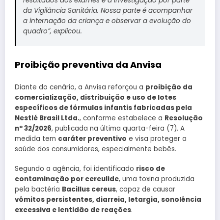
resultados dos exames e a investigação por parte
da Vigilância Sanitária. Nossa parte é acompanhar
a internação da criança e observar a evolução do
quadro”, explicou.
Proibição preventiva da Anvisa
Diante do cenário, a Anvisa reforçou a
proibição da
comercialização, distribuição e uso de lotes
específicos de fórmulas infantis fabricadas pela
Nestlé Brasil Ltda.
, conforme estabelece a
Resolução
nº 32/2026
, publicada na última quarta-feira (7). A
medida tem
caráter preventivo
e visa proteger a
saúde dos consumidores, especialmente bebês.
Segundo a agência, foi identificado
risco de
contaminação por cereulide
, uma toxina produzida
pela bactéria
Bacillus cereus
, capaz de causar
vômitos persistentes, diarreia, letargia, sonolência
excessiva e lentidão de reações
.