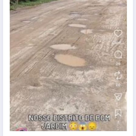
Atenção, Bom Jesus! Alerta 
dificuldades no Programa Far
dezembro 25, 2025
Wisley
Guia útil
Conheça nossa cidade
Denúncia
Contato
APAN
A REDE
Blog Wisley Fernandes - 2025 - Ligue: (22) 99908-4338 -
CNPJ:38.455.321/0001-53 | Powered By
SpiceThemes