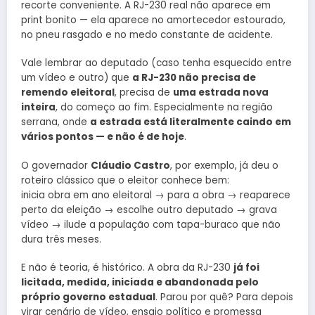
recorte conveniente. A RJ-230 real não aparece em
print bonito — ela aparece no amortecedor estourado,
no pneu rasgado e no medo constante de acidente.
Vale lembrar ao deputado (caso tenha esquecido entre
um vídeo e outro) que
a RJ-230 não precisa de
remendo eleitoral
, precisa de
uma estrada nova
inteira
, do começo ao fim. Especialmente na região
serrana, onde
a estrada está literalmente caindo em
vários pontos — e não é de hoje
.
O governador
Cláudio Castro
, por exemplo, já deu o
roteiro clássico que o eleitor conhece bem:
inicia obra em ano eleitoral → para a obra → reaparece
perto da eleição → escolhe outro deputado → grava
vídeo → ilude a população com tapa-buraco que não
dura três meses.
E não é teoria, é histórico. A obra da RJ-230
já foi
licitada, medida, iniciada e abandonada pelo
próprio governo estadual
. Parou por quê? Para depois
virar cenário de vídeo, ensaio político e promessa