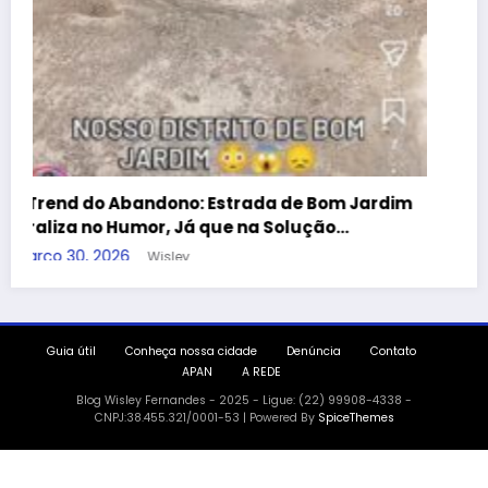
APAN
A REDE
Blog Wisley Fernandes - 2025 - Ligue: (22) 99908-4338 -
CNPJ:38.455.321/0001-53 | Powered By
SpiceThemes