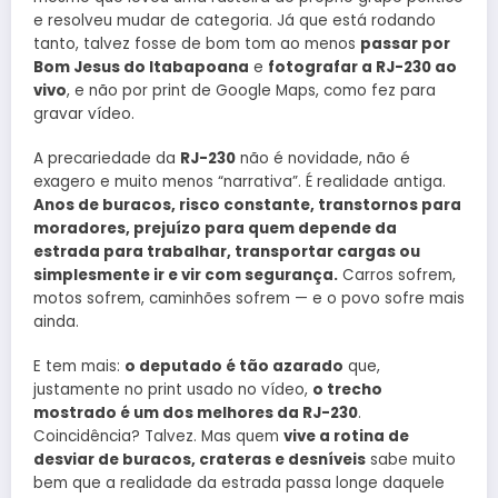
e resolveu mudar de categoria. Já que está rodando
tanto, talvez fosse de bom tom ao menos
passar por
Bom Jesus do Itabapoana
e
fotografar a RJ-230 ao
vivo
, e não por print de Google Maps, como fez para
gravar vídeo.
A precariedade da
RJ-230
não é novidade, não é
exagero e muito menos “narrativa”. É realidade antiga.
Anos de buracos, risco constante, transtornos para
moradores, prejuízo para quem depende da
estrada para trabalhar, transportar cargas ou
simplesmente ir e vir com segurança.
Carros sofrem,
motos sofrem, caminhões sofrem — e o povo sofre mais
ainda.
E tem mais:
o deputado é tão azarado
que,
justamente no print usado no vídeo,
o trecho
mostrado é um dos melhores da RJ-230
.
Coincidência? Talvez. Mas quem
vive a rotina de
desviar de buracos, crateras e desníveis
sabe muito
bem que a realidade da estrada passa longe daquele