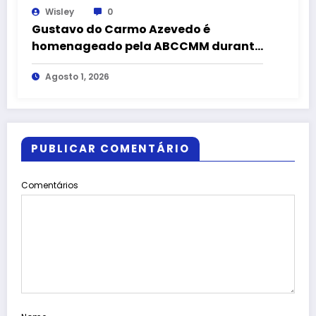
Wisley
0
Gustavo do Carmo Azevedo é
homenageado pela ABCCMM durante
a 43ª Exposição Nacional do
Agosto 1, 2026
Mangalarga Marchador
PUBLICAR COMENTÁRIO
Comentários