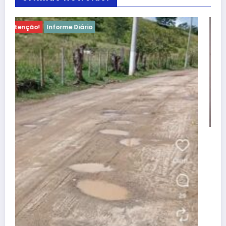
Atenção!
Informe Diário
Atenção, Bom Jesus! Alerta sobre
dificuldades no Programa Farmácia Popular
dezembro 25, 2025
Wisley
Guia útil
Conheça nossa cidade
Denúncia
Contato