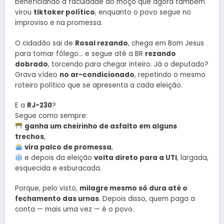
beneficiando a faculdade do moço que agora também
virou
tiktoker político
, enquanto o povo segue no
improviso e na promessa.
O cidadão sai de
Rosal rezando
, chega em Bom Jesus
para tomar fôlego… e segue até a BR
rezando
dobrado
, torcendo para chegar inteiro. Já o deputado?
Grava vídeo
no ar-condicionado
, repetindo o mesmo
roteiro político que se apresenta a cada eleição.
E a
RJ-230
?
Segue como sempre:
ganha um cheirinho de asfalto em alguns
trechos
,
vira palco de promessa
,
e depois da eleição
volta direto para a UTI
, largada,
esquecida e esburacada.
Porque, pelo visto,
milagre mesmo só dura até o
fechamento das urnas
. Depois disso, quem paga a
conta — mais uma vez — é o povo.