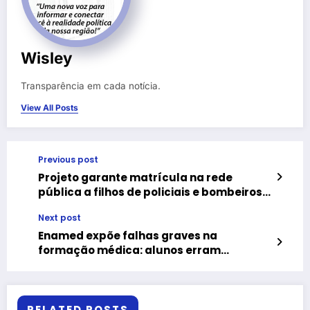
Wisley
Transparência em cada notícia.
View All Posts
Previous post
Projeto garante matrícula na rede
pública a filhos de policiais e bombeiros
no Rio
Next post
Enamed expõe falhas graves na
formação médica: alunos erram
questões básicas sobre sintomas graves
de dengue, como febre, dores intensas e
vômitos fora de controle
RELATED POSTS