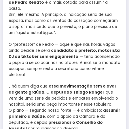
de Pedro Renato
é o mais cotado para assumir a
pasta.
Sim, ele mesmo. A princípio, a indicação seria de sua
esposa, mas como os ventos da cassação começaram
a soprar mais cedo que o previsto, o plano precisou de
um “ajuste estratégico”.
O “professor” de Pedro — aquele que nas horas vagas
ainda decide se será
candidato a prefeito, motorista
DJ ou tiktoker sem engajamento
— teria aconselhado
o pupilo a se colocar nos holofotes. Afinal, se o mandato
escapar, sempre resta a secretaria como vitrine
eleitoral.
E há quem diga que
essa movimentação tem o aval
de gente graúda
. O
deputado Thiago Rangel
, que
vem de uma série de pedidos e embates envolvendo o
hospital, seria uma peça importante nesse tabuleiro.
O plano — segundo nossa fonte — é ambicioso:
assumir
primeiro a Saúde
, com o apoio da Câmara e do
deputado, e depois
pressionar o Conselho do
Hospital
por mudanças na direção.