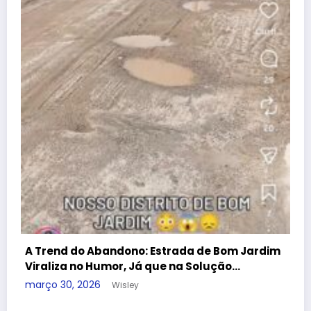
Atenção, Bom Jesus! Alerta sobre
dificuldades no Programa Farmácia Popular
dezembro 25, 2025
Wisley
Guia útil
Conheça nossa cidade
Denúncia
Contato
APAN
A REDE
Blog Wisley Fernandes - 2025 - Ligue: (22) 99908-4338 -
CNPJ:38.455.321/0001-53 | Powered By
SpiceThemes
m