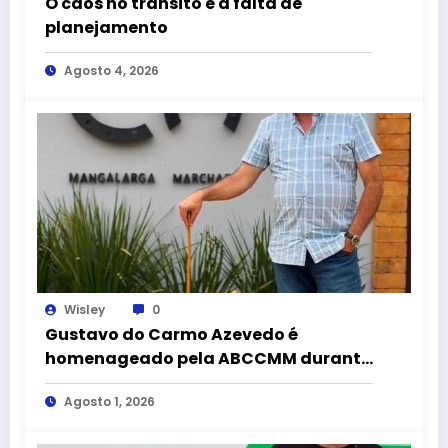
O caos no trânsito e a falta de
planejamento
Agosto 4, 2026
Wisley
0
Gustavo do Carmo Azevedo é
homenageado pela ABCCMM durante
a 43ª Exposição Nacional do
Agosto 1, 2026
Mangalarga Marchador