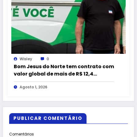
Wisley
0
Bom Jesus do Norte tem contrato com
valor global de mais de R$ 12,4
milhões com empresa citada em
Agosto 1, 2026
representação do MPC-ES
PUBLICAR COMENTÁRIO
Comentários