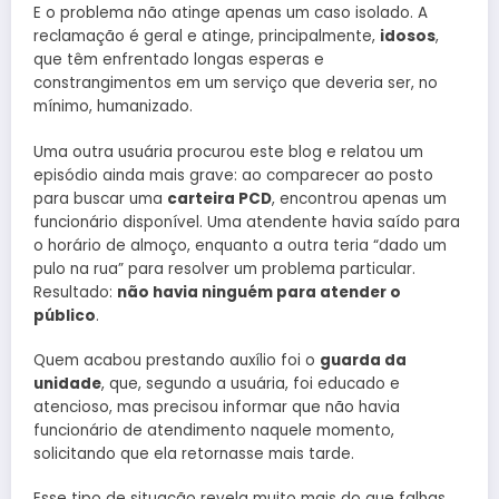
E o problema não atinge apenas um caso isolado. A
reclamação é geral e atinge, principalmente,
idosos
,
que têm enfrentado longas esperas e
constrangimentos em um serviço que deveria ser, no
mínimo, humanizado.
Uma outra usuária procurou este blog e relatou um
episódio ainda mais grave: ao comparecer ao posto
para buscar uma
carteira PCD
, encontrou apenas um
funcionário disponível. Uma atendente havia saído para
o horário de almoço, enquanto a outra teria “dado um
pulo na rua” para resolver um problema particular.
Resultado:
não havia ninguém para atender o
público
.
Quem acabou prestando auxílio foi o
guarda da
unidade
, que, segundo a usuária, foi educado e
atencioso, mas precisou informar que não havia
funcionário de atendimento naquele momento,
solicitando que ela retornasse mais tarde.
Esse tipo de situação revela muito mais do que falhas