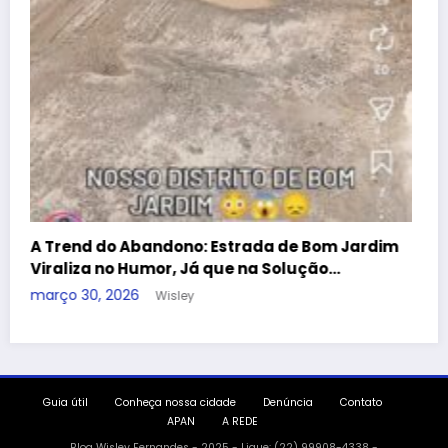
Guia útil
Conheça nossa cidade
Denúncia
Contato
APAN
A REDE
Blog Wisley Fernandes - 2025 - Ligue: (22) 99908-4338 -
CNPJ:38.455.321/0001-53 | Powered By
SpiceThemes
im