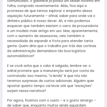
comunicador, o gabinete já possui um sedan novinho em
folha, comprado recentemente. Aliás, fica aqui a
promessa de que iremos explorar o empenho dessa
aquisição futuramente – afinal, saber para onde vai o
dinheiro público é nosso dever. Ah, e não podemos
esquecer que também existem o carro da procuradoria
e um modelo mais antigo em uso. Mas, aparentemente,
com o aumento de assessores, veio também a
necessidade de expandir a frota para atender tanta
gente. Quem diria que o trabalho por trás das cortinas
da administração demandava tão boa logística
automobilística?
E se você acha que o valor é salgado, lembre-se: o
edital promete que a manutenção será por conta da
contratada. Isso mesmo, “a lenda” é que nós não
teremos surpresas de custos adicionais. Alguém quer
apostar quanto tempo vai levar até que “exceções”
surjam nessa narrativa?
Por agora, ficamos com o custo – e o gosto amargo –
de saber que, enquanto muitos ainda aguardam