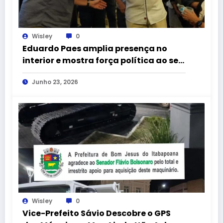
Wisley
0
Eduardo Paes amplia presença no
interior e mostra força política ao ser
recebido por prefeitos e ex-prefeitos:
Junho 23, 2026
a arte de unir até rivais na mesma
campanha
Wisley
0
Vice-Prefeito Sávio Descobre o GPS