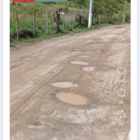
Atenção, Bom Jesus! Alerta so
dificuldades no Programa Farmá
dezembro 25, 2025
Wisley
Guia útil
Conheça nossa cidade
Denúncia
Contato
APAN
A REDE
Blog Wisley Fernandes - 2025 - Ligue: (22) 99908-4338 -
CNPJ:38.455.321/0001-53 | Powered By
SpiceThemes