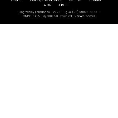
APAN
A REDE
Blog Wisley Fernandes - 2025 - Ligue: (22) 99908-4338 -
CNPJ:38.455.321/0001-53 | Powered By
SpiceThemes