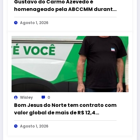
Gustavo do Carmo Azevedo é
homenageado pela ABCCMM durante
a 43ª Exposição Nacional do
Agosto 1, 2026
Mangalarga Marchador
Wisley
0
Bom Jesus do Norte tem contrato com
valor global de mais de R$ 12,4
milhões com empresa citada em
Agosto 1, 2026
representação do MPC-ES