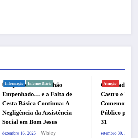
O Feriadão Será Estadual:
Atenção!
a de
Castro e Paes Transferem
: A
Comemorações do Servidor
ncia
Público para Sexta-Feira, Dia
31
Wisley
setembro 30, 2025