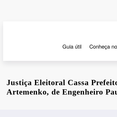
Pular
para
o
conteúdo
Guia útil
Conheça no
Justiça Eleitoral Cassa Prefe
Artemenko, de Engenheiro Pau