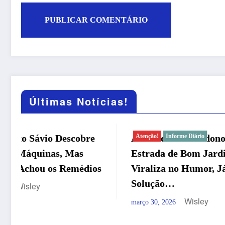
Últimas Notícias!
A Trend do Abandono:
Atenção!
Informe Diário
⚠️ Aten
Atenção!
Estrada de Bom Jardim
sobre di
Viraliza no Humor, Já que na
Program
Solução…
dezembro 2
Wisley
março 30, 2026