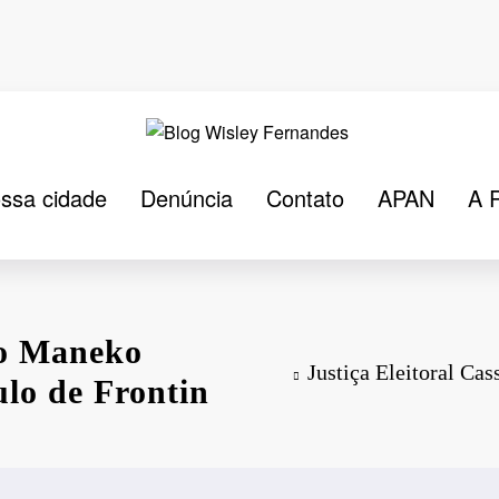
ssa cidade
Denúncia
Contato
APAN
A 
ito Maneko
Justiça Eleitoral Ca
lo de Frontin