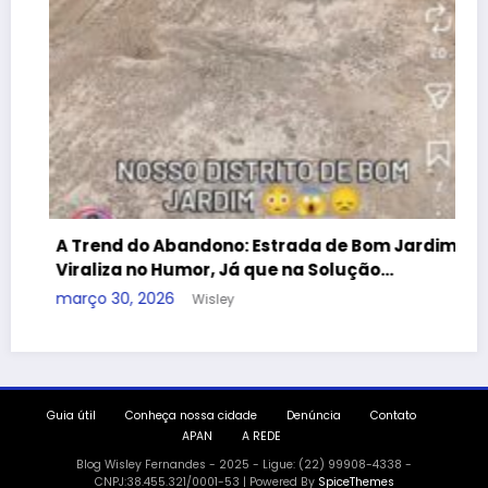
 Trend do Abandono: Estrada de Bom Jardim
iraliza no Humor, Já que na Solução…
arço 30, 2026
Wisley
Guia útil
Conheça nossa cidade
Denúncia
Contato
APAN
A REDE
Blog Wisley Fernandes - 2025 - Ligue: (22) 99908-4338 -
CNPJ:38.455.321/0001-53 | Powered By
SpiceThemes