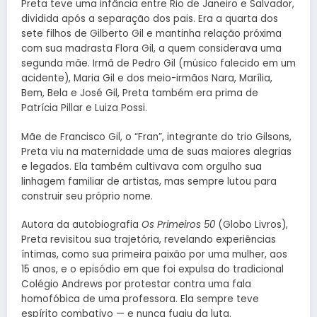
Preta teve uma infância entre Rio de Janeiro e Salvador,
dividida após a separação dos pais. Era a quarta dos
sete filhos de Gilberto Gil e mantinha relação próxima
com sua madrasta Flora Gil, a quem considerava uma
segunda mãe. Irmã de Pedro Gil (músico falecido em um
acidente), Maria Gil e dos meio-irmãos Nara, Marília,
Bem, Bela e José Gil, Preta também era prima de
Patrícia Pillar e Luiza Possi.
Mãe de Francisco Gil, o “Fran”, integrante do trio Gilsons,
Preta viu na maternidade uma de suas maiores alegrias
e legados. Ela também cultivava com orgulho sua
linhagem familiar de artistas, mas sempre lutou para
construir seu próprio nome.
Autora da autobiografia
Os Primeiros 50
(Globo Livros),
Preta revisitou sua trajetória, revelando experiências
íntimas, como sua primeira paixão por uma mulher, aos
15 anos, e o episódio em que foi expulsa do tradicional
Colégio Andrews por protestar contra uma fala
homofóbica de uma professora. Ela sempre teve
espírito combativo — e nunca fugiu da luta.