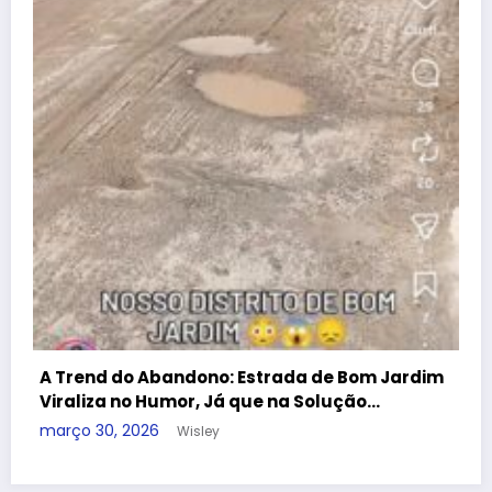
dificuldades no Programa Farmácia Popu
dezembro 25, 2025
Wisley
Guia útil
Conheça nossa cidade
Denúncia
Contato
APAN
A REDE
Blog Wisley Fernandes - 2025 - Ligue: (22) 99908-4338 -
CNPJ:38.455.321/0001-53 | Powered By
SpiceThemes
m Jardim
…