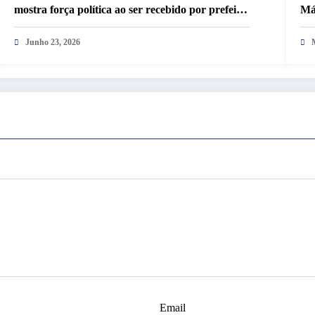
mostra força política ao ser recebido por prefeitos
Má
e ex-prefeitos: a arte de unir até rivais na mesma
campanha
Junho 23, 2026
Email