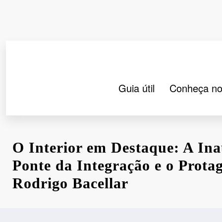
Pular
para
o
conteúdo
Guia útil
Conheça no
O Interior em Destaque: A In
Ponte da Integração e o Prota
Rodrigo Bacellar