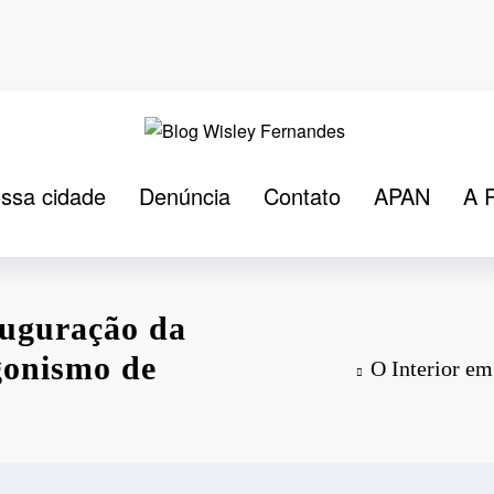
ssa cidade
Denúncia
Contato
APAN
A 
auguração da
gonismo de
O Interior em