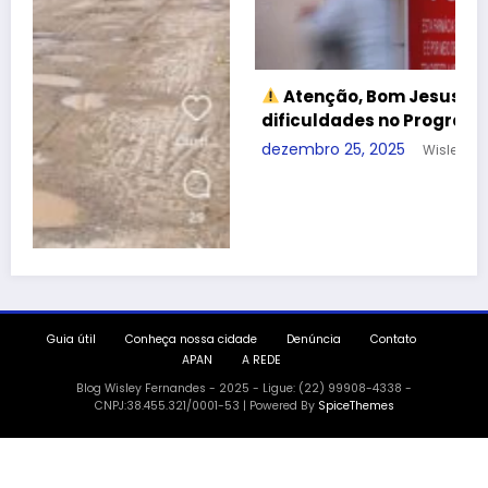
Quase Meio Milhão Empenha
de Cesta Básica Continua: A N
erta sobre
Assistência Social em Bom Je
a Farmácia Popular
dezembro 16, 2025
Wisley
Guia útil
Conheça nossa cidade
Denúncia
Contato
APAN
A REDE
Blog Wisley Fernandes - 2025 - Ligue: (22) 99908-4338 -
CNPJ:38.455.321/0001-53 | Powered By
SpiceThemes