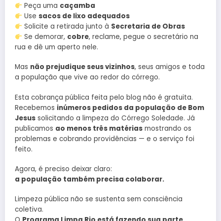
Peça uma
caçamba
Use
sacos de lixo adequados
Solicite a retirada junto à
Secretaria de Obras
Se demorar,
cobre
, reclame, pegue o secretário na
rua e dê um aperto nele.
Mas
não prejudique seus vizinhos
, seus amigos e toda
a população que vive ao redor do córrego.
Esta cobrança pública feita pelo blog não é gratuita.
Recebemos
inúmeros pedidos da população de Bom
Jesus
solicitando a limpeza do Córrego Soledade. Já
publicamos
ao menos três matérias
mostrando os
problemas e cobrando providências — e o serviço foi
feito.
Agora, é preciso deixar claro:
a população também precisa colaborar.
Limpeza pública não se sustenta sem consciência
coletiva.
O
Programa Limpa Rio está fazendo sua parte
.