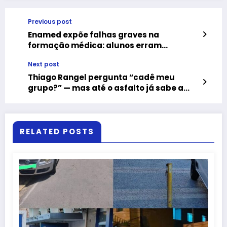
Previous post
Enamed expõe falhas graves na
formação médica: alunos erram
questões básicas sobre sintomas graves
Next post
de dengue, como febre, dores intensas e
vômitos fora de controle
Thiago Rangel pergunta “cadê meu
grupo?” — mas até o asfalto já sabe a
resposta
RELATED POSTS