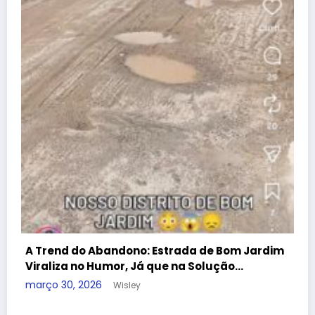
dificuldades no Programa Farmácia Popular
dezembro 25, 2025
Wisley
Guia útil
Conheça nossa cidade
Denúncia
Contato
APAN
A REDE
Blog Wisley Fernandes - 2025 - Ligue: (22) 99908-4338 -
CNPJ:38.455.321/0001-53 | Powered By
SpiceThemes
ardim