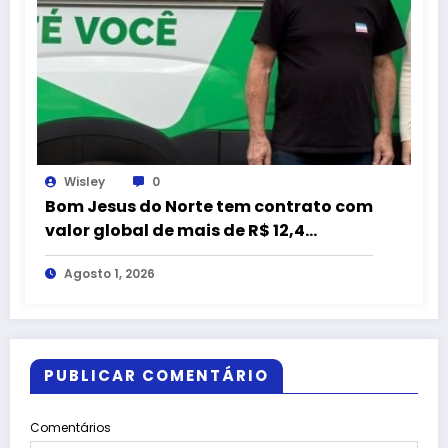
Wisley
0
Bom Jesus do Norte tem contrato com
valor global de mais de R$ 12,4
milhões com empresa citada em
Agosto 1, 2026
representação do MPC-ES
PUBLICAR COMENTÁRIO
Comentários