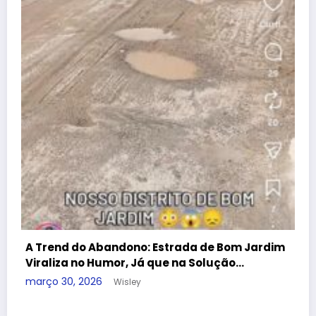
dificuldades no Programa Farmácia Popula
dezembro 25, 2025
Wisley
Guia útil
Conheça nossa cidade
Denúncia
Contato
APAN
A REDE
Blog Wisley Fernandes - 2025 - Ligue: (22) 99908-4338 -
CNPJ:38.455.321/0001-53 | Powered By
SpiceThemes
ardim