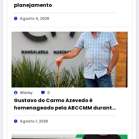
planejamento
Agosto 4, 2026
Wisley
0
Gustavo do Carmo Azevedo é
homenageado pela ABCCMM durante
a 43ª Exposição Nacional do
Agosto 1, 2026
Mangalarga Marchador