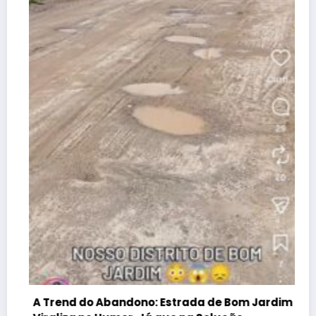
Atenção
dificulda
dezembro 2
end do Abandono: Estrada de Bom Jardim