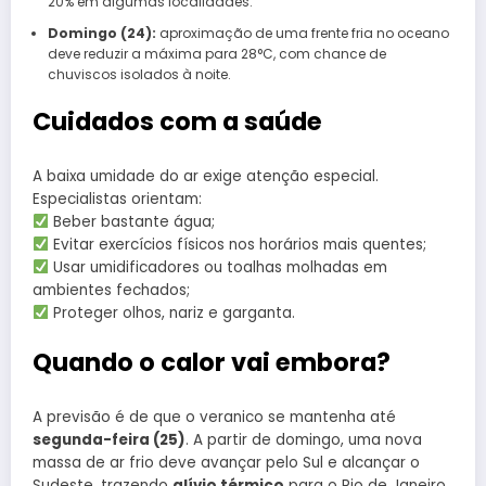
20% em algumas localidades.
Domingo (24):
aproximação de uma frente fria no oceano
deve reduzir a máxima para 28°C, com chance de
chuviscos isolados à noite.
Cuidados com a saúde
A baixa umidade do ar exige atenção especial.
Especialistas orientam:
Beber bastante água;
Evitar exercícios físicos nos horários mais quentes;
Usar umidificadores ou toalhas molhadas em
ambientes fechados;
Proteger olhos, nariz e garganta.
Quando o calor vai embora?
A previsão é de que o veranico se mantenha até
segunda-feira (25)
. A partir de domingo, uma nova
massa de ar frio deve avançar pelo Sul e alcançar o
Sudeste, trazendo
alívio térmico
para o Rio de Janeiro