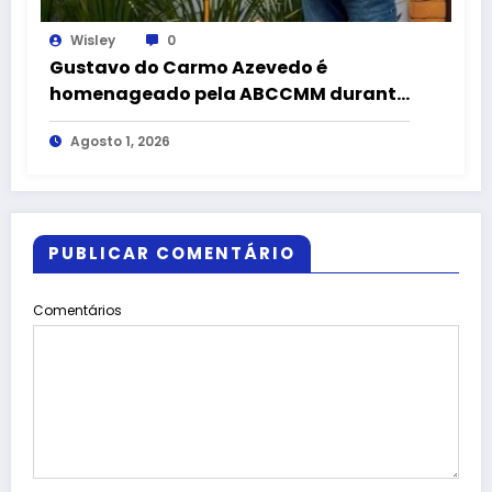
Wisley
0
Gustavo do Carmo Azevedo é
homenageado pela ABCCMM durante
a 43ª Exposição Nacional do
Agosto 1, 2026
Mangalarga Marchador
PUBLICAR COMENTÁRIO
Comentários