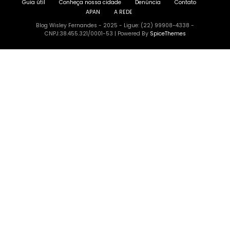
Guia útil
Conheça nossa cidade
Denúncia
Contato
APAN
A REDE
Blog Wisley Fernandes - 2025 - Ligue: (22) 99908-4338 -
CNPJ:38.455.321/0001-53 | Powered By
SpiceThemes