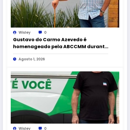
Wisley
0
Gustavo do Carmo Azevedo é
homenageado pela ABCCMM durante
a 43ª Exposição Nacional do
Agosto 1, 2026
Mangalarga Marchador
Wisley
0