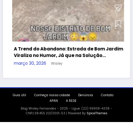
Guia útil
Conheça nossa cidade
Denúncia
Contato
APAN
A REDE
do Abandono: Estrada de Bom Jardim
no Humor, Já que na Solução…
Blog Wisley Fernandes - 2025 - Ligue: (22) 99908-4338 -
CNPJ:38.455.321/0001-53 | Powered By
SpiceThemes
2026
Wisley