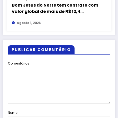
Bom Jesus do Norte tem contrato com
valor global de mais de R$ 12,4
milhões com empresa citada em
Agosto 1, 2026
representação do MPC-ES
PUBLICAR COMENTÁRIO
Comentários
Nome