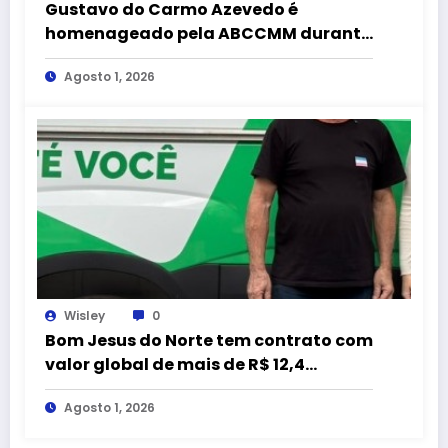
Gustavo do Carmo Azevedo é
homenageado pela ABCCMM durante
a 43ª Exposição Nacional do
Agosto 1, 2026
Mangalarga Marchador
Wisley
0
Bom Jesus do Norte tem contrato com
valor global de mais de R$ 12,4
milhões com empresa citada em
Agosto 1, 2026
representação do MPC-ES