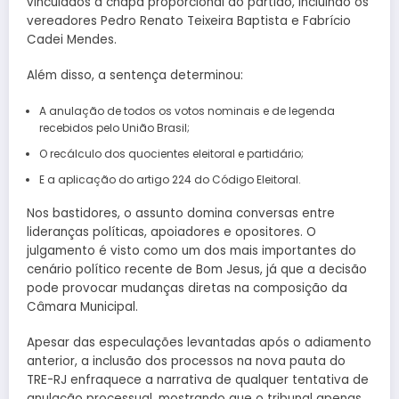
vinculados à chapa proporcional do partido, incluindo os
vereadores Pedro Renato Teixeira Baptista e Fabrício
Cadei Mendes.
Além disso, a sentença determinou:
A anulação de todos os votos nominais e de legenda
recebidos pelo União Brasil;
O recálculo dos quocientes eleitoral e partidário;
E a aplicação do artigo 224 do Código Eleitoral.
Nos bastidores, o assunto domina conversas entre
lideranças políticas, apoiadores e opositores. O
julgamento é visto como um dos mais importantes do
cenário político recente de Bom Jesus, já que a decisão
pode provocar mudanças diretas na composição da
Câmara Municipal.
Apesar das especulações levantadas após o adiamento
anterior, a inclusão dos processos na nova pauta do
TRE-RJ enfraquece a narrativa de qualquer tentativa de
anulação processual, mostrando que o tribunal apenas