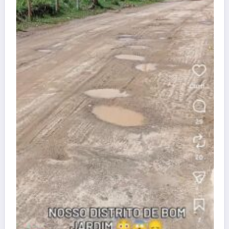
Atenção, Bom Jesus! Alerta sobr
dificuldades no Programa Farmáci
dezembro 25, 2025
Wisley
Guia útil
Conheça nossa cidade
Denúncia
Contato
APAN
A REDE
Blog Wisley Fernandes - 2025 - Ligue: (22) 99908-4338 -
CNPJ:38.455.321/0001-53 | Powered By
SpiceThemes