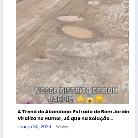
A
dif
deze
A Trend do Abandono: Estrada de Bom Jardim
Viraliza no Humor, Já que na Solução…
março 30, 2026
Wisley