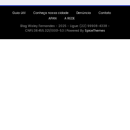
Guia útil
Conheça nossa cidade
Denúncia
Contato
APAN
A REDE
Blog Wisley Fernandes - 2025 - Ligue: (22) 99908-4338 -
CNPJ:38.455.321/0001-53 | Powered By
SpiceThemes