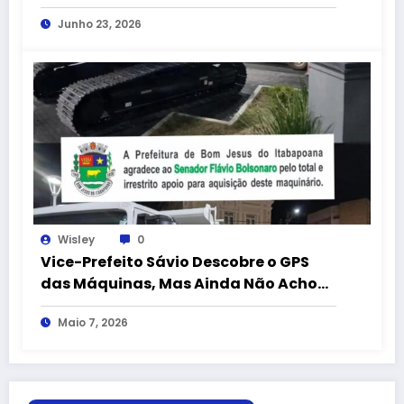
recebido por prefeitos e ex-prefeitos:
Junho 23, 2026
a arte de unir até rivais na mesma
campanha
Wisley
0
Vice-Prefeito Sávio Descobre o GPS
das Máquinas, Mas Ainda Não Achou
os Remédios
Maio 7, 2026