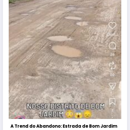
Atenção, Bom Jesus! Alerta sobre
dificuldades no Programa Farmácia Popular
dezembro 25, 2025
Wisley
Guia útil
Conheça nossa cidade
Denúncia
Contato
APAN
A REDE
Blog Wisley Fernandes - 2025 - Ligue: (22) 99908-4338 -
CNPJ:38.455.321/0001-53 | Powered By
SpiceThemes