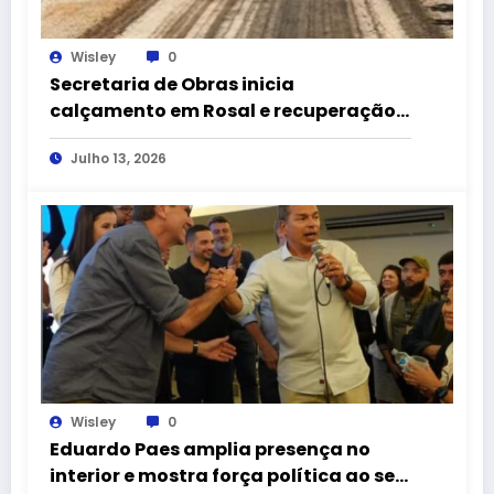
Wisley
0
Secretaria de Obras inicia
calçamento em Rosal e recuperação
de ruas na Usina Santa Isabel
Julho 13, 2026
Wisley
0
Eduardo Paes amplia presença no
interior e mostra força política ao ser