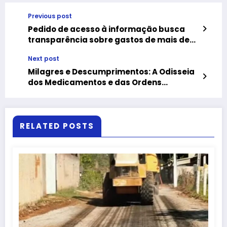
Previous post
Pedido de acesso à informação busca
transparência sobre gastos de mais de
R$ 2 milhões em combustível e
Next post
manutenção
Milagres e Descumprimentos: A Odisseia
dos Medicamentos e das Ordens
Judiciais
RELATED POSTS