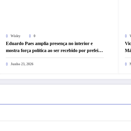
Wisley
0
Eduardo Paes amplia presença no interior e
Vi
mostra força política ao ser recebido por prefeitos
Má
e ex-prefeitos: a arte de unir até rivais na mesma
campanha
Junho 23, 2026