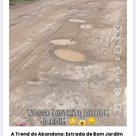
Atenção, Bom Jesus! Alerta sobre
dificuldades no Programa Farmácia Popular
dezembro 25, 2025
Wisley
Guia útil
Conheça nossa cidade
Denúncia
Contato
APAN
A REDE
Blog Wisley Fernandes - 2025 - Ligue: (22) 99908-4338 -
CNPJ:38.455.321/0001-53 | Powered By
SpiceThemes