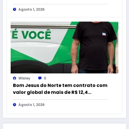
a 43ª Exposição Nacional do
Agosto 1, 2026
Mangalarga Marchador
Wisley
0
Bom Jesus do Norte tem contrato com
valor global de mais de R$ 12,4
milhões com empresa citada em
Agosto 1, 2026
representação do MPC-ES