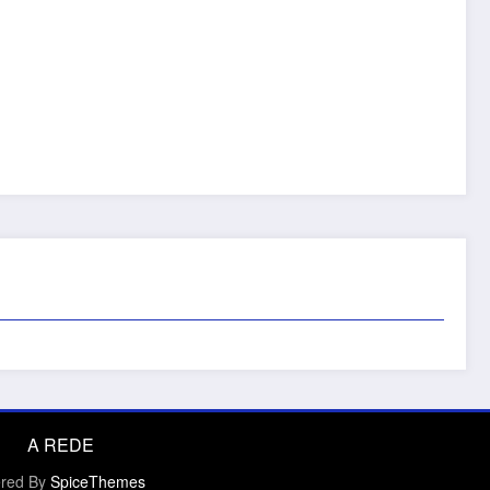
A REDE
ered By
SpiceThemes