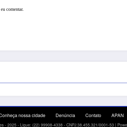
 eu comentar.
Conheça nossa cidade
Denúncia
Contato
APAN
es - 2025 - Ligue: (22) 99908-4338 - CNPJ:38.455.321/0001-53 | Pow