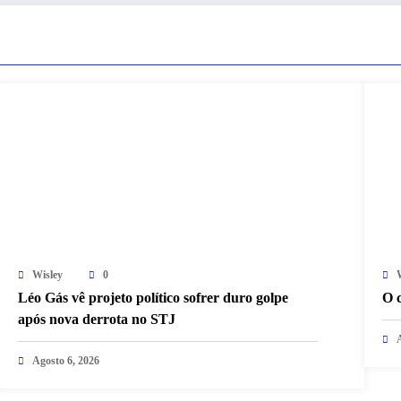
Wisley
0
Léo Gás vê projeto político sofrer duro golpe
O c
após nova derrota no STJ
Agosto 6, 2026