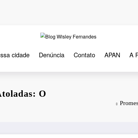
ssa cidade
Denúncia
Contato
APAN
A 
Atoladas: O
Promes