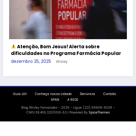
Quase Meio Milhão Empenhado… e a Falta
de Cesta Básica Continua: A Negligência da
Assistência Social em Bom Jesus
ar
dezembro 16, 2025
Wisley
Guia útil
Conheça nossa cidade
Denúncia
Contato
APAN
A REDE
Blog Wisley Fernandes - 2025 - Ligue: (22) 99908-4338 -
CNPJ:38.455.321/0001-53 | Powered By
SpiceThemes