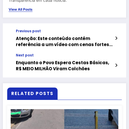
Transparência em cada notícia.
View All Posts
Previous post
Atenção: Este conteúdo contém
referência a um vídeo com cenas fortes.
Resgate de Cavalo em Situação Crítica
Next post
no Bairro Pimentel Marques:
Procedimento Incorreto Levanta
Enquanto o Povo Espera Cestas Básicas,
Questionamentos
R$ MEIO MILHÃO Viram Colchões
RELATED POSTS