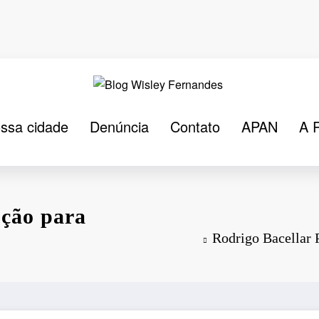
ssa cidade
Denúncia
Contato
APAN
A 
ução para
Rodrigo Bacellar