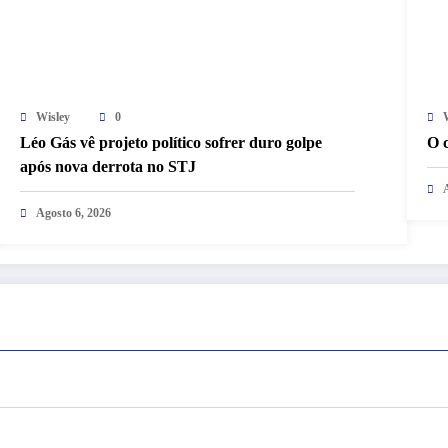
Wisley
0
Léo Gás vê projeto político sofrer duro golpe
O c
após nova derrota no STJ
Agosto 6, 2026