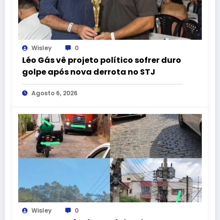
Wisley
0
Léo Gás vê projeto político sofrer duro
golpe após nova derrota no STJ
Agosto 6, 2026
Wisley
0