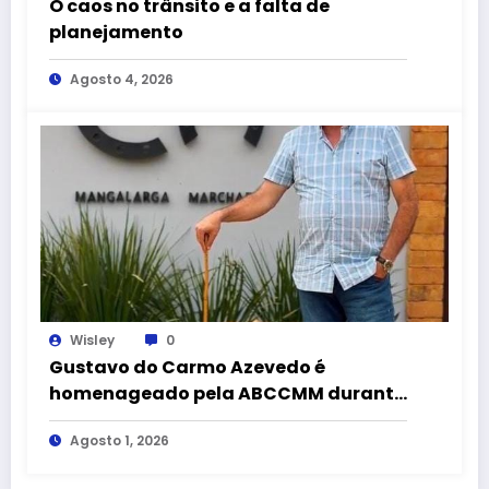
O caos no trânsito e a falta de
planejamento
Agosto 4, 2026
Wisley
0
Gustavo do Carmo Azevedo é
homenageado pela ABCCMM durante
a 43ª Exposição Nacional do
Agosto 1, 2026
Mangalarga Marchador