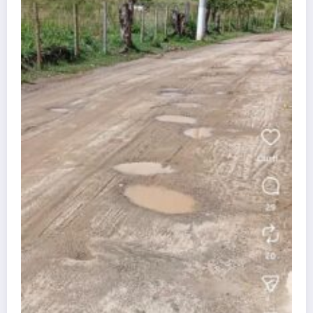
Atenção, Bom Jesus! Alerta sobre
dificuldades no Programa Farmácia Popular
dezembro 25, 2025
Wisley
Guia útil
Conheça nossa cidade
Denúncia
Contato
APAN
A REDE
Blog Wisley Fernandes - 2025 - Ligue: (22) 99908-4338 -
CNPJ:38.455.321/0001-53 | Powered By
SpiceThemes