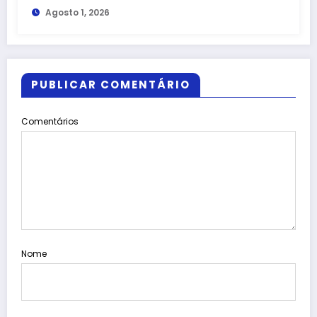
Agosto 1, 2026
representação do MPC-ES
PUBLICAR COMENTÁRIO
Comentários
Nome