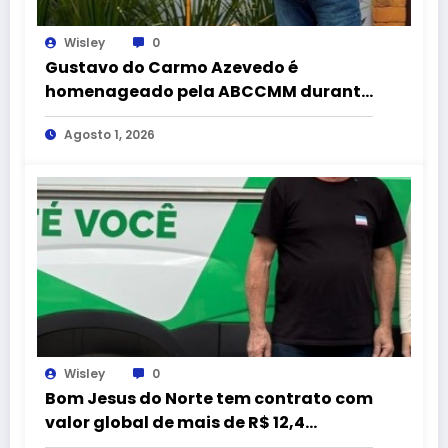
Wisley
0
Gustavo do Carmo Azevedo é
homenageado pela ABCCMM durante
a 43ª Exposição Nacional do
Agosto 1, 2026
Mangalarga Marchador
Wisley
0
Bom Jesus do Norte tem contrato com
valor global de mais de R$ 12,4
milhões com empresa citada em