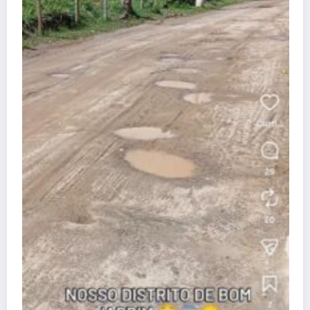
Atenção, Bom Jesus! Alerta sobr
dificuldades no Programa Farmáci
dezembro 25, 2025
Wisley
Guia útil
Conheça nossa cidade
Denúncia
Contato
APAN
A REDE
Blog Wisley Fernandes - 2025 - Ligue: (22) 99908-4338 -
CNPJ:38.455.321/0001-53 | Powered By
SpiceThemes