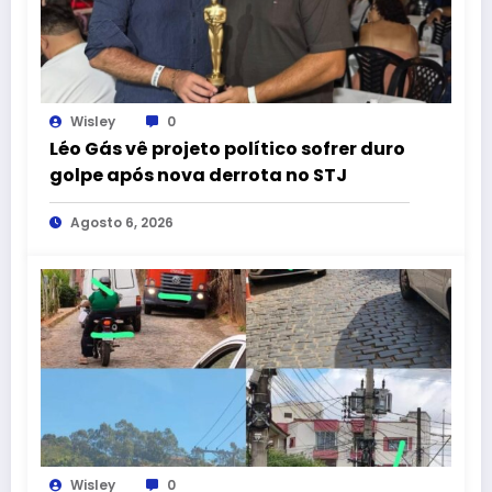
Wisley
0
Léo Gás vê projeto político sofrer duro
golpe após nova derrota no STJ
Agosto 6, 2026
Wisley
0