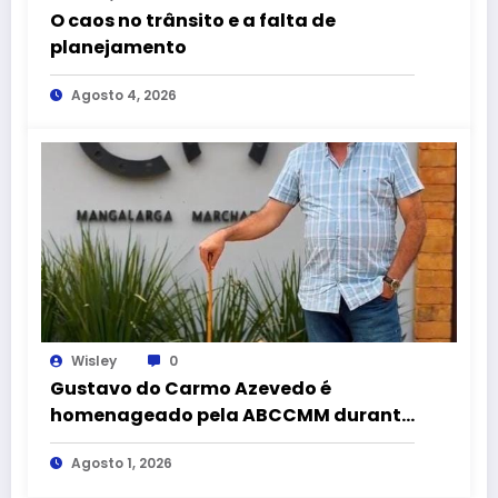
O caos no trânsito e a falta de
planejamento
Agosto 4, 2026
Wisley
0
Gustavo do Carmo Azevedo é
homenageado pela ABCCMM durante
a 43ª Exposição Nacional do
Agosto 1, 2026
Mangalarga Marchador